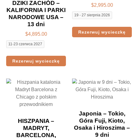
DZIKI ZACHÓD –
$
2,995.00
KALIFORNIA I PARKI
19 - 27 sierpnia 2026
NARODOWE USA –
13 dni
Rezerwuj wycieczkę
$
4,895.00
11-23 czerwca 2027
Rezerwuj wycieczkę
Japonia – Tokio,
Góra Fuji, Kioto,
HISZPANIA –
Osaka i Hiroszima –
MADRYT,
9 dni
BARCELONA,