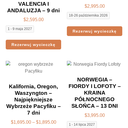
VALENCIA I
$
2,995.00
ANDALUZJA – 9 dni
18-26 października 2026
$
2,595.00
1 - 9 maja 2027
Rezerwuj wycieczkę
Rezerwuj wycieczkę
NORWEGIA –
FIORDY I LOFOTY –
Kalifornia, Oregon,
KRAINA
Waszyngton –
PÓŁNOCNEGO
Najpiękniejsze
SŁOŃCA – 13 DNI
Wybrzeże Pacyfiku –
7 dni
$
3,995.00
$
1,695.00
–
$
1,895.00
1 - 14 lipca 2027