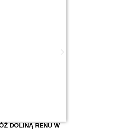
RÓŻ DOLINĄ RENU W
HISZPANIA – MADRYT
dni