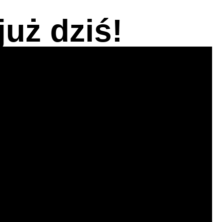
uż dziś!