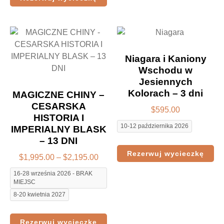
Niagara i Kaniony
Wschodu w
Jesiennych
Kolorach – 3 dni
MAGICZNE CHINY –
CESARSKA
$
595.00
HISTORIA I
10-12 października 2026
IMPERIALNY BLASK
– 13 DNI
Rezerwuj wycieczkę
$
1,995.00
–
$
2,195.00
16-28 września 2026 - BRAK
MIEJSC
8-20 kwietnia 2027
Rezerwuj wycieczkę