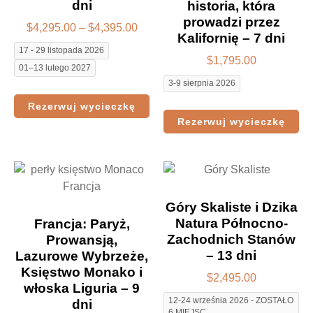
dni
historia, która
prowadzi przez
$
4,295.00
–
$
4,395.00
Kalifornię – 7 dni
17 - 29 listopada 2026
$
1,795.00
01–13 lutego 2027
3-9 sierpnia 2026
Rezerwuj wycieczkę
Rezerwuj wycieczkę
Góry Skaliste i Dzika
Natura Północno-
Francja: Paryż,
Zachodnich Stanów
Prowansją,
– 13 dni
Lazurowe Wybrzeże,
Księstwo Monako i
$
2,495.00
włoska Liguria – 9
12-24 września 2026 - ZOSTAŁO
dni
6 MIEJSC