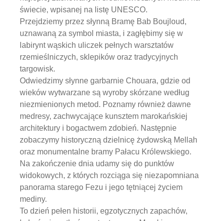
świecie, wpisanej na listę UNESCO.
Przejdziemy przez słynną Bramę Bab Boujloud,
uznawaną za symbol miasta, i zagłębimy się w
labirynt wąskich uliczek pełnych warsztatów
rzemieślniczych, sklepików oraz tradycyjnych
targowisk.
Odwiedzimy słynne garbarnie Chouara, gdzie od
wieków wytwarzane są wyroby skórzane według
niezmienionych metod. Poznamy również dawne
medresy, zachwycające kunsztem marokańskiej
architektury i bogactwem zdobień. Następnie
zobaczymy historyczną dzielnicę żydowską Mellah
oraz monumentalne bramy Pałacu Królewskiego.
Na zakończenie dnia udamy się do punktów
widokowych, z których rozciąga się niezapomniana
panorama starego Fezu i jego tętniącej życiem
mediny.
To dzień pełen historii, egzotycznych zapachów,