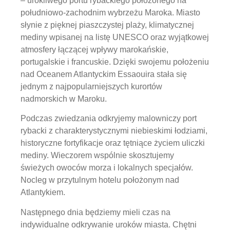
– urokliwego portu rybackiego położonego na
południowo-zachodnim wybrzeżu Maroka. Miasto
słynie z pięknej piaszczystej plaży, klimatycznej
mediny wpisanej na listę UNESCO oraz wyjątkowej
atmosfery łączącej wpływy marokańskie,
portugalskie i francuskie. Dzięki swojemu położeniu
nad Oceanem Atlantyckim Essaouira stała się
jednym z najpopularniejszych kurortów
nadmorskich w Maroku.
Podczas zwiedzania odkryjemy malowniczy port
rybacki z charakterystycznymi niebieskimi łodziami,
historyczne fortyfikacje oraz tętniące życiem uliczki
mediny. Wieczorem wspólnie skosztujemy
świeżych owoców morza i lokalnych specjałów.
Nocleg w przytulnym hotelu położonym nad
Atlantykiem.
Następnego dnia będziemy mieli czas na
indywidualne odkrywanie uroków miasta. Chętni