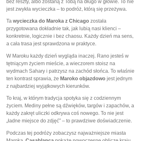
bez reszty, albo zostaną z Tobą na długo w głowie. To nie
jest zwykła wycieczka – to podróż, którą się przeżywa.
Ta
wycieczka do Maroka z Chicago
została
przygotowana dokładnie tak, jak lubią nasi klienci –
konkretnie, logicznie i bez chaosu. Każdy dzień ma sens,
a cała trasa jest sprawdzona w praktyce.
W Maroku każdy dzień wygląda inaczej. Rano jesteś w
tętniącym życiem mieście, a wieczorem stoisz na
wydmach Sahary i patrzysz na zachód słońca. To właśnie
ten kontrast sprawia, że
Maroko objazdowo
jest jednym
z najbardziej wyjątkowych kierunków.
To kraj, w którym tradycja spotyka się z codziennym
życiem. Mediny pełne są dźwięków, targów i zapachów, a
każdy zakręt uliczki odkrywa coś nowego. To nie jest
„ładne miejsce do zdjęć” – to prawdziwe doświadczenie.
Podczas tej podróży zobaczysz najważniejsze miasta
Maroka.
Casablanca
pokaże nowoczesne oblicze kraju,