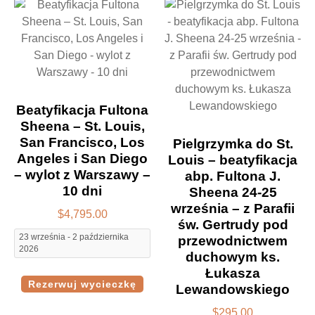
Beatyfikacja Fultona
Sheena – St. Louis,
San Francisco, Los
Pielgrzymka do St.
Angeles i San Diego
Louis – beatyfikacja
– wylot z Warszawy –
abp. Fultona J.
10 dni
Sheena 24-25
września – z Parafii
$
4,795.00
św. Gertrudy pod
23 września - 2 października
przewodnictwem
2026
duchowym ks.
Łukasza
Rezerwuj wycieczkę
Lewandowskiego
$
295.00