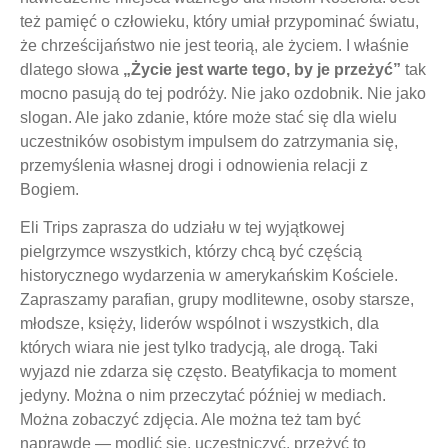
też pamięć o człowieku, który umiał przypominać światu,
że chrześcijaństwo nie jest teorią, ale życiem. I właśnie
dlatego słowa
„Życie jest warte tego, by je przeżyć”
tak
mocno pasują do tej podróży. Nie jako ozdobnik. Nie jako
slogan. Ale jako zdanie, które może stać się dla wielu
uczestników osobistym impulsem do zatrzymania się,
przemyślenia własnej drogi i odnowienia relacji z
Bogiem.
Eli Trips zaprasza do udziału w tej wyjątkowej
pielgrzymce wszystkich, którzy chcą być częścią
historycznego wydarzenia w amerykańskim Kościele.
Zapraszamy parafian, grupy modlitewne, osoby starsze,
młodsze, księży, liderów wspólnot i wszystkich, dla
których wiara nie jest tylko tradycją, ale drogą. Taki
wyjazd nie zdarza się często. Beatyfikacja to moment
jedyny. Można o nim przeczytać później w mediach.
Można zobaczyć zdjęcia. Ale można też tam być
naprawdę — modlić się, uczestniczyć, przeżyć to