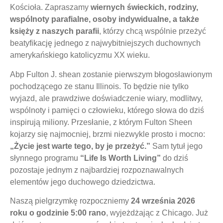
Kościoła. Zapraszamy
wiernych świeckich, rodziny,
wspólnoty parafialne, osoby indywidualne, a także
księży z naszych parafii
, którzy chcą wspólnie przeżyć
beatyfikację jednego z najwybitniejszych duchownych
amerykańskiego katolicyzmu XX wieku.
Abp Fulton J. shean zostanie pierwszym błogosławionym
pochodzącego ze stanu Illinois. To będzie nie tylko
wyjazd, ale prawdziwe doświadczenie wiary, modlitwy,
wspólnoty i pamięci o człowieku, którego słowa do dziś
inspirują miliony. Przesłanie, z którym Fulton Sheen
kojarzy się najmocniej, brzmi niezwykle prosto i mocno:
„Życie jest warte tego, by je przeżyć.”
Sam tytuł jego
słynnego programu
“Life Is Worth Living”
do dziś
pozostaje jednym z najbardziej rozpoznawalnych
elementów jego duchowego dziedzictwa.
Naszą pielgrzymkę rozpoczniemy
24 września 2026
roku o godzinie 5:00 rano
, wyjeżdżając z Chicago. Już