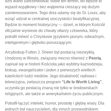
dziś warto zarezerwować sobie ten termin, bo będzie to
wyjazd wyjątkowy i bez wątpienia cieszący się dużym
zainteresowaniem. Tego dnia udamy się do St. Louis, aby
wziąć udział w centralnej uroczystości beatyfikacyjnej.
Będzie to moment historyczny — dzień, w którym Kościół
oficjalnie wyniesie do chwały ołtarzy człowieka, który
potrafił mówić o Chrystusie językiem jasnym, odważnym,
inteligentnym i głęboko poruszającym.
Arcybiskup Fulton J. Sheen był postacią niezwykłą.
Urodzony w Illinois, związany mocno również z
Peorią
,
zapisał się w historii Kościoła jako wybitny kaznodzieja,
biskup, ewangelizator i jeden z pierwszych wielkich
katolickich ludzi mediów. Jego działalność radiowa i
telewizyjna, zwłaszcza program
“Life Is Worth Living”
,
uczyniła go postacią znaną nie tylko w środowiskach
religijnych, ale także w amerykańskim życiu publicznym.
Potrafił łączyć intelekt, humor, prostotę i głębię wiary. Dla
jednych był nauczycielem, dla innych przewodnikiem