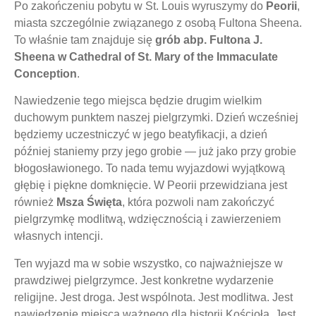
Po zakończeniu pobytu w St. Louis wyruszymy do
Peorii
,
miasta szczególnie związanego z osobą Fultona Sheena.
To właśnie tam znajduje się
grób abp. Fultona J.
Sheena w Cathedral of St. Mary of the Immaculate
Conception
.
Nawiedzenie tego miejsca będzie drugim wielkim
duchowym punktem naszej pielgrzymki. Dzień wcześniej
będziemy uczestniczyć w jego beatyfikacji, a dzień
później staniemy przy jego grobie — już jako przy grobie
błogosławionego. To nada temu wyjazdowi wyjątkową
głębię i piękne domknięcie. W Peorii przewidziana jest
również
Msza Święta
, która pozwoli nam zakończyć
pielgrzymkę modlitwą, wdzięcznością i zawierzeniem
własnych intencji.
Ten wyjazd ma w sobie wszystko, co najważniejsze w
prawdziwej pielgrzymce. Jest konkretne wydarzenie
religijne. Jest droga. Jest wspólnota. Jest modlitwa. Jest
nawiedzenie miejsca ważnego dla historii Kościoła. Jest