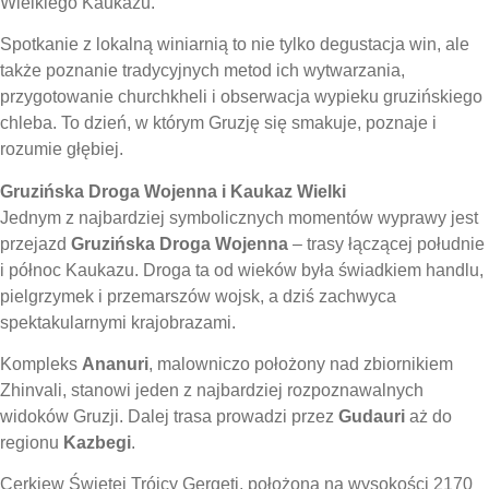
Wielkiego Kaukazu.
Spotkanie z lokalną winiarnią to nie tylko degustacja win, ale
także poznanie tradycyjnych metod ich wytwarzania,
przygotowanie churchkheli i obserwacja wypieku gruzińskiego
chleba. To dzień, w którym Gruzję się smakuje, poznaje i
rozumie głębiej.
Gruzińska Droga Wojenna i Kaukaz Wielki
Jednym z najbardziej symbolicznych momentów wyprawy jest
przejazd
Gruzińska Droga Wojenna
– trasy łączącej południe
i północ Kaukazu. Droga ta od wieków była świadkiem handlu,
pielgrzymek i przemarszów wojsk, a dziś zachwyca
spektakularnymi krajobrazami.
Kompleks
Ananuri
, malowniczo położony nad zbiornikiem
Zhinvali, stanowi jeden z najbardziej rozpoznawalnych
widoków Gruzji. Dalej trasa prowadzi przez
Gudauri
aż do
regionu
Kazbegi
.
Cerkiew Świętej Trójcy Gergeti, położona na wysokości 2170