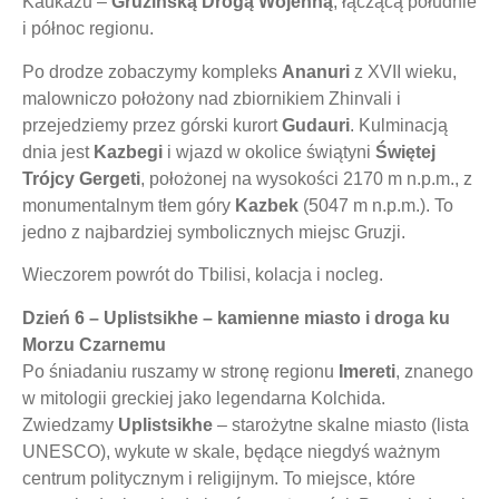
Kaukazu –
Gruzińską Drogą Wojenną
, łączącą południe
i północ regionu.
Po drodze zobaczymy kompleks
Ananuri
z XVII wieku,
malowniczo położony nad zbiornikiem Zhinvali i
przejedziemy przez górski kurort
Gudauri
. Kulminacją
dnia jest
Kazbegi
i wjazd w okolice świątyni
Świętej
Trójcy Gergeti
, położonej na wysokości 2170 m n.p.m., z
monumentalnym tłem góry
Kazbek
(5047 m n.p.m.). To
jedno z najbardziej symbolicznych miejsc Gruzji.
Wieczorem powrót do Tbilisi, kolacja i nocleg.
Dzień 6 – Uplistsikhe – kamienne miasto i droga ku
Morzu Czarnemu
Po śniadaniu ruszamy w stronę regionu
Imereti
, znanego
w mitologii greckiej jako legendarna Kolchida.
Zwiedzamy
Uplistsikhe
– starożytne skalne miasto (lista
UNESCO), wykute w skale, będące niegdyś ważnym
centrum politycznym i religijnym. To miejsce, które