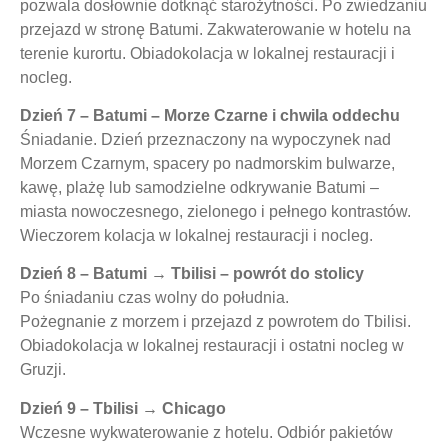
pozwala dosłownie
dotknąć starożytności
. Po zwiedzaniu
przejazd w stronę
Batumi
. Zakwaterowanie w hotelu na
terenie kurortu. Obiadokolacja w lokalnej restauracji i
nocleg.
Dzień 7 – Batumi – Morze Czarne i chwila oddechu
Śniadanie. Dzień przeznaczony na
wypoczynek nad
Morzem Czarnym
, spacery po nadmorskim bulwarze,
kawę, plażę lub samodzielne odkrywanie Batumi –
miasta nowoczesnego, zielonego i pełnego kontrastów.
Wieczorem kolacja w lokalnej restauracji i nocleg.
Dzień 8 – Batumi → Tbilisi – powrót do stolicy
Po śniadaniu czas wolny do południa.
Pożegnanie z morzem i przejazd z powrotem do
Tbilisi
.
Obiadokolacja w lokalnej restauracji i ostatni nocleg w
Gruzji.
Dzień 9 – Tbilisi → Chicago
Wczesne wykwaterowanie z hotelu. Odbiór pakietów