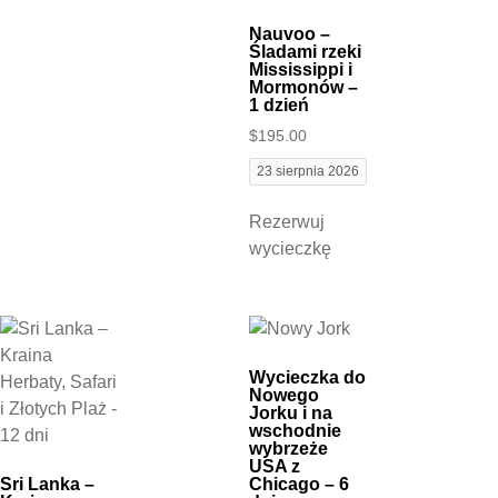
Nauvoo –
Śladami rzeki
Mississippi i
Mormonów –
1 dzień
$
195.00
23 sierpnia 2026
Rezerwuj
wycieczkę
Wycieczka do
Nowego
Jorku i na
wschodnie
wybrzeże
USA z
Sri Lanka –
Chicago – 6