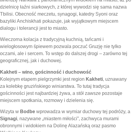
dzielnicę łaźni siarkowych, z której wywodzi się sama nazwa
Tbilisi. Obecność meczetu, synagogi, katedry Syoni oraz
bazyliki Anchiskhati pokazuje, jak wyjątkowym miejscem
dialogu i tolerancji jest to miasto.
Wieczorna kolacja z tradycyjną kuchnią, tańcami i
wielogłosowym śpiewem pozwala poczuć Gruzję nie tylko
oczami, ale i sercem. To wstęp do dalszej drogi – zarówno tej
geograficznej, jak i duchowej.
Kakheti – wino, gościnność i duchowość
Kolejnym etapem pielgrzymki jest region
Kakheti
, uznawany
za kolebkę gruzińskiego winiarstwa. To tutaj tradycja
gościnności jest najbardziej żywa, a stół zawsze pozostaje
miejscem spotkania, rozmowy i dzielenia się.
Wizyta w
Bodbe
wprowadza w wymiar duchowy tej podróży, a
Signagi
, nazywane „miastem miłości”, zachwyca murami
obronnymi i widokiem na Dolinę Alazańską oraz pasmo