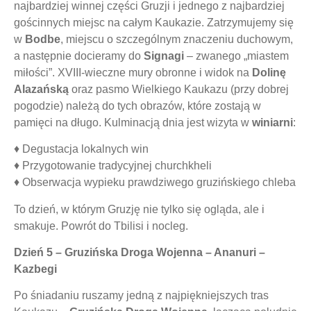
najbardziej winnej części Gruzji i jednego z najbardziej
gościnnych miejsc na całym Kaukazie. Zatrzymujemy się
w
Bodbe
, miejscu o szczególnym znaczeniu duchowym,
a następnie docieramy do
Signagi
– zwanego „miastem
miłości”. XVIII-wieczne mury obronne i widok na
Dolinę
Alazańską
oraz pasmo Wielkiego Kaukazu (przy dobrej
pogodzie) należą do tych obrazów, które zostają w
pamięci na długo. Kulminacją dnia jest wizyta w
winiarni
:
♦ Degustacja lokalnych win
♦ Przygotowanie tradycyjnej
churchkheli
♦ Obserwacja wypieku prawdziwego gruzińskiego chleba
To dzień, w którym Gruzję
nie tylko się ogląda, ale i
smakuje
. Powrót do Tbilisi i nocleg.
Dzień 5 – Gruzińska Droga Wojenna – Ananuri –
Kazbegi
Po śniadaniu ruszamy jedną z najpiękniejszych tras