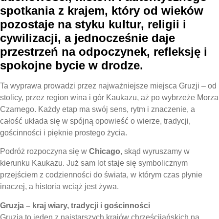
spotkania z krajem, który od wieków
pozostaje na styku kultur, religii i
cywilizacji, a jednocześnie daje
przestrzeń na odpoczynek, refleksję i
spokojne bycie w drodze.
Ta wyprawa prowadzi przez najważniejsze miejsca Gruzji – od
stolicy, przez region wina i gór Kaukazu, aż po wybrzeże Morza
Czarnego. Każdy etap ma swój sens, rytm i znaczenie, a
całość układa się w spójną opowieść o wierze, tradycji,
gościnności i pięknie prostego życia.
Podróż rozpoczyna się w
Chicago
, skąd wyruszamy w
kierunku Kaukazu. Już sam lot staje się symbolicznym
przejściem z codzienności do świata, w którym czas płynie
inaczej, a historia wciąż jest żywa.
Gruzja – kraj wiary, tradycji i gościnności
Gruzja t
o jeden z najstarszych krajów chrześcijańskich na