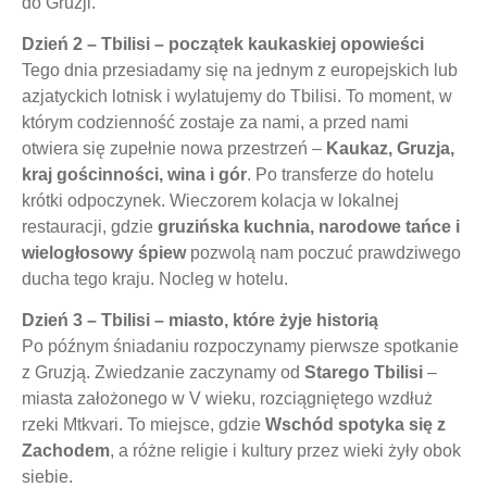
do Gruzji.
Dzień 2 – Tbilisi – początek kaukaskiej opowieści
Tego dnia przesiadamy się na jednym z europejskich lub
azjatyckich lotnisk i wylatujemy do Tbilisi. To moment, w
którym codzienność zostaje za nami, a przed nami
otwiera się zupełnie nowa przestrzeń –
Kaukaz, Gruzja,
kraj gościnności, wina i gór
. Po transferze do hotelu
krótki odpoczynek. Wieczorem kolacja w lokalnej
restauracji, gdzie
gruzińska kuchnia, narodowe tańce i
wielogłosowy śpiew
pozwolą nam poczuć prawdziwego
ducha tego kraju. Nocleg w hotelu.
Dzień 3 – Tbilisi – miasto, które żyje historią
Po późnym śniadaniu rozpoczynamy
pierwsze spotkanie
z Gruzją
. Zwiedzanie zaczynamy od
Starego Tbilisi
–
miasta założonego w V wieku, rozciągniętego wzdłuż
rzeki Mtkvari. To miejsce, gdzie
Wschód spotyka się z
Zachodem
, a różne religie i kultury przez wieki żyły obok
siebie.