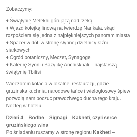
Zobaczymy:
♦ Świątynię
Metekhi
górującą nad rzeką
♦ Wjazd kolejką linową na twierdzę
Narikala
, skąd
rozpościera się jedna z najpiękniejszych panoram miasta
♦ Spacer w dół, w stronę słynnej dzielnicy
łaźni
siarkowych
♦ Ogród botaniczny, Meczet, Synagogę
♦ Katedrę
Syoni
i Bazylikę
Anchiskhati
– najstarszą
świątynię Tbilisi
Wieczorem kolacja w lokalnej restauracji, gdzie
gruzińska kuchnia, narodowe tańce i wielogłosowy śpiew
pozwolą nam poczuć prawdziwego ducha tego kraju.
Nocleg w hotelu.
Dzień 4 – Bodbe – Signagi – Kakheti, czyli serce
gruzińskiego wina
Po śniadaniu ruszamy w stronę regionu
Kakheti
–