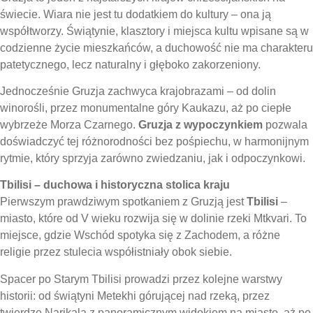
świecie
. Wiara nie jest tu dodatkiem do kultury – ona ją
współtworzy. Świątynie, klasztory i miejsca kultu wpisane są w
codzienne życie mieszkańców, a duchowość nie ma charakteru
patetycznego, lecz naturalny i głęboko zakorzeniony.
Jednocześnie Gruzja zachwyca krajobrazami – od dolin
winorośli, przez monumentalne góry Kaukazu, aż po ciepłe
wybrzeże Morza Czarnego.
Gruzja z wypoczynkiem
pozwala
doświadczyć tej różnorodności bez pośpiechu, w harmonijnym
rytmie, który sprzyja zarówno zwiedzaniu, jak i odpoczynkowi.
Tbilisi – duchowa i historyczna stolica kraju
Pierwszym prawdziwym spotkaniem z Gruzją jest
Tbilisi
–
miasto, które od V wieku rozwija się w dolinie rzeki Mtkvari. To
miejsce, gdzie Wschód spotyka się z Zachodem, a różne
religie przez stulecia współistniały obok siebie.
Spacer po Starym Tbilisi prowadzi przez kolejne warstwy
historii: od świątyni Metekhi górującej nad rzeką, przez
twierdzę Narikala z panoramicznym widokiem na miasto, aż po