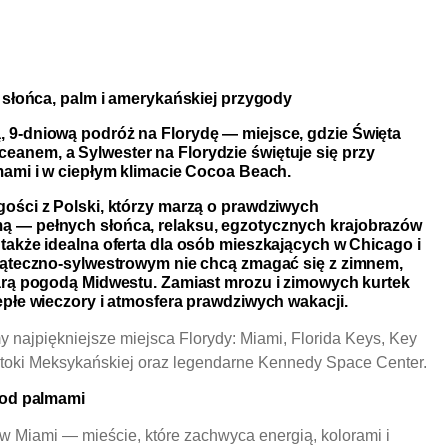
i słońca, palm i amerykańskiej przygody
 9-dniową podróż na Florydę — miejsce, gdzie Święta
anem, a Sylwester na Florydzie świętuje się przy
mami i w ciepłym klimacie Cocoa Beach.
gości z Polski, którzy marzą o prawdziwych
ą — pełnych słońca, relaksu, egzotycznych krajobrazów
także idealna oferta dla osób mieszkających w Chicago i
wiąteczno-sylwestrowym nie chcą zmagać się z zimnem,
zarą pogodą Midwestu. Zamiast mrozu i zimowych kurtek
epłe wieczory i atmosfera prawdziwych wakacji.
y najpiękniejsze miejsca Florydy: Miami, Florida Keys, Key
toki Meksykańskiej oraz legendarne Kennedy Space Center.
 pod palmami
 Miami — mieście, które zachwyca energią, kolorami i