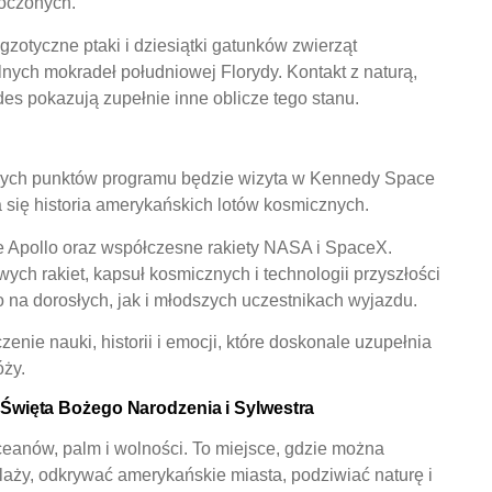
oczonych.
 egzotyczne ptaki i dziesiątki gatunków zwierząt
lnych mokradeł południowej Florydy. Kontakt z naturą,
des pokazują zupełnie inne oblicze tego stanu.
ących punktów programu będzie wizyta w Kennedy Space
a się historia amerykańskich lotów kosmicznych.
je Apollo oraz współczesne rakiety NASA i SpaceX.
ch rakiet, kapsuł kosmicznych i technologii przyszłości
na dorosłych, jak i młodszych uczestnikach wyjazdu.
nie nauki, historii i emocji, które doskonale uzupełnia
óży.
a Święta Bożego Narodzenia i Sylwestra
oceanów, palm i wolności. To miejsce, gdzie można
aży, odkrywać amerykańskie miasta, podziwiać naturę i