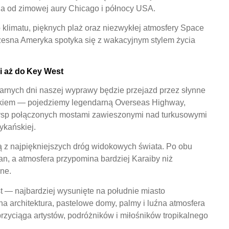
a od zimowej aury Chicago i północy USA.
o klimatu, pięknych plaż oraz niezwykłej atmosfery Space
esna Ameryka spotyka się z wakacyjnym stylem życia
i aż do Key West
arnych dni naszej wyprawy będzie przejazd przez słynne
atkiem — pojedziemy legendarną Overseas Highway,
wysp połączonych mostami zawieszonymi nad turkusowymi
ykańskiej.
ą z najpiękniejszych dróg widokowych świata. Po obu
an, a atmosfera przypomina bardziej Karaiby niż
ne.
— najbardziej wysunięte na południe miasto
a architektura, pastelowe domy, palmy i luźna atmosfera
 przyciąga artystów, podróżników i miłośników tropikalnego