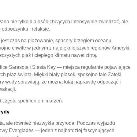
ana nie tylko dla osób chcących intensywnie zwiedzać, ale
o odpoczynku i relaksie.
jest czas na plażowanie, spacery brzegiem oceanu,
ojne chwile w jednym z najpiękniejszych regionów Ameryki.
szczystych plaż i ciepłego klimatu nawet zimą.
ice Sarasota i Siesta Key — miejsca regularnie pojawiające
ch plaż świata. Miękki biały piasek, spokojne fale Zatoki
ory wody sprawiają, że można tutaj naprawdę odpocząć i
wakacji.
st często spełnieniem marzeń.
rydy
asta, ale również niezwykła przyroda. Podczas wyjazdu
wy Everglades — jeden z najbardziej fascynujących