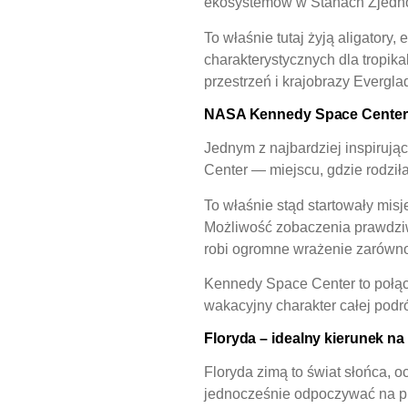
ekosystemów w Stanach Zjedn
To właśnie tutaj żyją aligatory,
charakterystycznych dla tropika
przestrzeń i krajobrazy Evergla
NASA Kennedy Space Center
Jednym z najbardziej inspiruj
Center — miejscu, gdzie rodził
To właśnie stąd startowały mis
Możliwość zobaczenia prawdziwy
robi ogromne wrażenie zarówno 
Kennedy Space Center to połącze
wakacyjny charakter całej podr
Floryda – idealny kierunek n
Floryda zimą to świat słońca, 
jednocześnie odpoczywać na pl