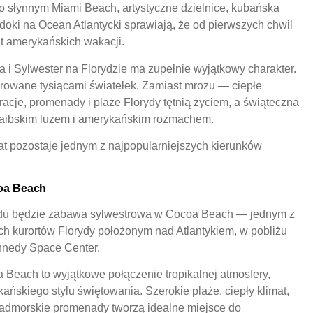
o słynnym Miami Beach, artystyczne dzielnice, kubańska
doki na Ocean Atlantycki sprawiają, że od pierwszych chwil
t amerykańskich wakacji.
i Sylwester na Florydzie ma zupełnie wyjątkowy charakter.
owane tysiącami światełek. Zamiast mrozu — ciepłe
cje, promenady i plaże Florydy tętnią życiem, a świąteczna
araibskim luzem i amerykańskim rozmachem.
lat pozostaje jednym z najpopularniejszych kierunków
coa Beach
du będzie zabawa sylwestrowa w Cocoa Beach — jednym z
ch kurortów Florydy położonym nad Atlantykiem, w pobliżu
nnedy Space Center.
 Beach to wyjątkowe połączenie tropikalnej atmosfery,
ńskiego stylu świętowania. Szerokie plaże, ciepły klimat,
 nadmorskie promenady tworzą idealne miejsce do