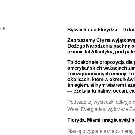
Sylwester na Florydzie – 9 dn
Zapraszamy Cię na wyjątkową,
Bożego Narodzenia pachną oce
szumie fal Atlantyku, pod pal
To doskonała propozycja dla 
amerykańskich wakacjach zim
i niezapomnianych emocji. To 
okolicach, które w okresie ś
śniegiem, silnym wiatrem i s
— czekają tu palmy, ocean, ci
Podczas tej wycieczki odkryjem
West, Everglades, wybrzeże Za
Floryda, Miami i magia świąt
Naszą przygodę rozpoczniemy w