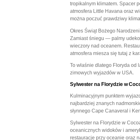
tropikalnym klimatem. Spacer p
atmosfera Little Havana oraz wi
można poczuć prawdziwy klima
Okres Świąt Bożego Narodzenia 
Zamiast śniegu — palmy udekor
wieczory nad oceanem. Restaura
atmosfera miesza się tutaj z k
To właśnie dlatego Floryda od 
zimowych wyjazdów w USA.
Sylwester na Florydzie w Co
Kulminacyjnym punktem wyjaz
najbardziej znanych nadmorski
słynnego Cape Canaveral i Ke
Sylwester na Florydzie w Cocoa
oceanicznych widoków i ameryka
restauracje przy oceanie oraz